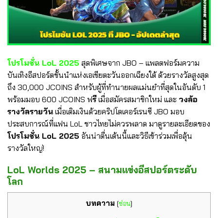
โปรโมชั่น LoL 2025
สุดพิเศษจาก JBO – แพลตฟอร์มความ
บันเทิงอีสปอร์ตชั้นนำแห่งเอเชียตะวันออกเฉียงใต้ ด้วยรางวัลสูงสุด
ถึง 30,000 JCOINS สำหรับผู้ที่ทำนายผลแม่นยำที่สุดในอันดับ 1
พร้อมมอบ 600 JCOINS ฟ
รี
เมื่อสมัครสมาชิกใหม่ และ
วงล้อ
รางวัลรายวัน
เมื่อเติมเงินด้วยคริปโตเคอร์เรนซี JBO มอบ
ประสบการณ์ที่แฟน LoL ชาวไทยไม่ควรพลาด มาดูรายละเอียดของ
โปรโมชั่น LoL 2025
อันน่าตื่นเต้นนี้และวิธีเข้าร่วมเพื่อลุ้น
รางวัลใหญ่!
LoL Worlds 2025 – สนามแข่งอีสปอร์ตระดับ
โลก
บทความ
[
ซ่อน
]