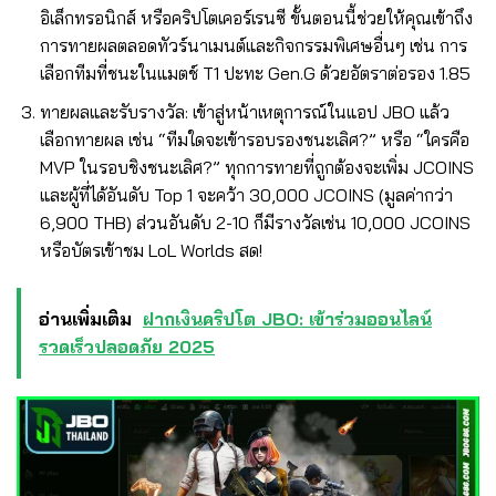
อิเล็กทรอนิกส์ หรือคริปโตเคอร์เรนซี ขั้นตอนนี้ช่วยให้คุณเข้าถึง
การทายผลตลอดทัวร์นาเมนต์และกิจกรรมพิเศษอื่นๆ เช่น การ
เลือกทีมที่ชนะในแมตช์ T1 ปะทะ Gen.G ด้วยอัตราต่อรอง 1.85
ทายผลและรับรางวัล: เข้าสู่หน้าเหตุการณ์ในแอป JBO แล้ว
เลือกทายผล เช่น “ทีมใดจะเข้ารอบรองชนะเลิศ?” หรือ “ใครคือ
MVP ในรอบชิงชนะเลิศ?” ทุกการทายที่ถูกต้องจะเพิ่ม JCOINS
และผู้ที่ได้อันดับ Top 1 จะคว้า 30,000 JCOINS (มูลค่ากว่า
6,900 THB) ส่วนอันดับ 2-10 ก็มีรางวัลเช่น 10,000 JCOINS
หรือบัตรเข้าชม LoL Worlds สด!
อ่านเพิ่มเติม
ฝากเงินคริปโต JBO: เข้าร่วมออนไลน์
รวดเร็วปลอดภัย 2025