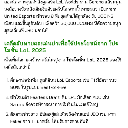
ลองนึกภาพคุณกำลังดูสตรีม LoL Worlds ผ่าน Garena แล้วหมุน
วงล้อรางวัลหลังเติมเงินด้วยคริปโต จากนั้นทายผลว่า Buriram
United Esports เข้ารอบ 8 ทีมสุดท้ายได้ถูกต้อง รับ JCOINS
เพียบ และขึ้นสู่อันดับ 1 เพื่อคว้า 30,000 JCOINS นี่คือความสนุก
สุดเหวี่ยงที่ JBO มอบให้!
เคล็ดลับทายผลแม่นยำเพื่อใช้ประโยชน์จาก โปร
โมชั่น LoL 2025
เพื่อเพิ่มโอกาสคว้ารางวัลใหญ่จาก
โปรโมชั่น LoL 2025
ลองใช้
เคล็ดลับเหล่านี้:
ศึกษาฟอร์มทีม
: ดูสถิติบน LoL Esports เช่น T1 มีอัตราชนะ
80% ในรูปแบบ Best-of-Five
เข้าใจเมต้า Fearless Draft
: ทีม LPL มักเลือก ADC เช่น
Samira จึงควรพิจารณาทายทีมจีนในแมตช์ใหญ่
ติดตามข่าวสาร
: อัปเดตผู้เล่นตัวจริงผ่านแอป JBO เช่น หาก
Faker จาก T1 บาดเจ็บ ให้ปรับการทายทันที