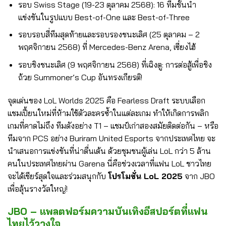
รอบ Swiss Stage (19-23 ตุลาคม 2568): 16 ทีมชั้นนำ
แข่งขันในรูปแบบ Best-of-One และ Best-of-Three
รอบรอบสี่ทีมสุดท้ายและรอบรองชนะเลิศ (25 ตุลาคม – 2
พฤศจิกายน 2568) ที่ Mercedes-Benz Arena, เซี่ยงไฮ้
รอบชิงชนะเลิศ (9 พฤศจิกายน 2568) ที่เฉิงตู: การต่อสู้เพื่อชิง
ถ้วย Summoner’s Cup อันทรงเกียรติ!
จุดเด่นของ LoL Worlds 2025 คือ Fearless Draft ระบบเลือก
แชมเปี้ยนใหม่ที่ห้ามใช้ตัวละครซ้ำในแต่ละเกม ทำให้เกิดการพลิก
เกมที่คาดไม่ถึง ทีมดังอย่าง T1 – แชมป์เก่าสองสมัยติดต่อกัน – หรือ
ทีมจาก PCS อย่าง Buriram United Esports จากประเทศไทย จะ
นำเสนอการแข่งขันที่น่าตื่นเต้น ด้วยชุมชนผู้เล่น LoL กว่า 5 ล้าน
คนในประเทศไทยผ่าน Garena นี่คือช่วงเวลาที่แฟน LoL ชาวไทย
จะได้เชียร์สุดใจและร่วมสนุกกับ
โปรโมชั่น LoL 2025
จาก JBO
เพื่อลุ้นรางวัลใหญ่!
JBO – แพลตฟอร์มความบันเทิงอีสปอร์ตที่แฟน
ไทยไว้วางใจ