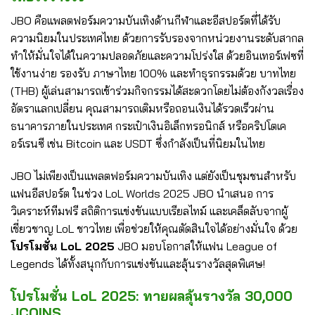
JBO คือแพลตฟอร์มความบันเทิงด้านกีฬาและอีสปอร์ตที่ได้รับ
ความนิยมในประเทศไทย ด้วยการรับรองจากหน่วยงานระดับสากล
ทำให้มั่นใจได้ในความปลอดภัยและความโปร่งใส ด้วยอินเทอร์เฟซที่
ใช้งานง่าย รองรับ ภาษาไทย 100% และทำธุรกรรมด้วย บาทไทย
(THB) ผู้เล่นสามารถเข้าร่วมกิจกรรมได้สะดวกโดยไม่ต้องกังวลเรื่อง
อัตราแลกเปลี่ยน คุณสามารถเติมหรือถอนเงินได้รวดเร็วผ่าน
ธนาคารภายในประเทศ กระเป๋าเงินอิเล็กทรอนิกส์ หรือคริปโตเค
อร์เรนซี เช่น Bitcoin และ USDT ซึ่งกำลังเป็นที่นิยมในไทย
JBO ไม่เพียงเป็นแพลตฟอร์มความบันเทิง แต่ยังเป็นชุมชนสำหรับ
แฟนอีสปอร์ต ในช่วง LoL Worlds 2025 JBO นำเสนอ การ
วิเคราะห์ทีมฟรี สถิติการแข่งขันแบบเรียลไทม์ และเคล็ดลับจากผู้
เชี่ยวชาญ LoL ชาวไทย เพื่อช่วยให้คุณตัดสินใจได้อย่างมั่นใจ ด้วย
โปรโมชั่น LoL 2025
JBO มอบโอกาสให้แฟน League of
Legends ได้ทั้งสนุกกับการแข่งขันและลุ้นรางวัลสุดพิเศษ!
โปรโมชั่น LoL 2025: ทายผลลุ้นรางวัล 30,000
JCOINS