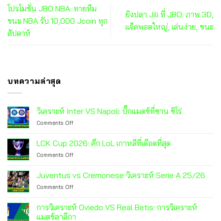
โปรโมชั่น JBO NBA: ทายทีม
ยิงปลา Jili ที่ JBO: ภาพ 3D,
ชนะ NBA รับ 10,000 Jcoin ทุก
แจ็คพอตใหญ่, เล่นง่าย, ชนะ
สัปดาห์
บทความล่าสุด
วิเคราะห์ Inter VS Napoli: บิ๊กแมตช์ที่ซาน ซิโร่
on
Comments Off
วิเคราะห์
Inter
LCK Cup 2026: ศึก LoL เกาหลีที่เดือดที่สุด
VS
on
Comments Off
Napoli:
LCK
บิ๊กแมตช์
Cup
ที่
Juventus vs Cremonese วิเคราะห์ Serie A 25/26
2026:
ซาน
on
Comments Off
ศึก
ซิ
Juventus
LoL
โร่
vs
เกาหลี
การวิเคราะห์ Oviedo VS Real Betis: การวิเคราะห์
Cremonese
ที่
แมตช์ลาลีกา
วิเคราะห์