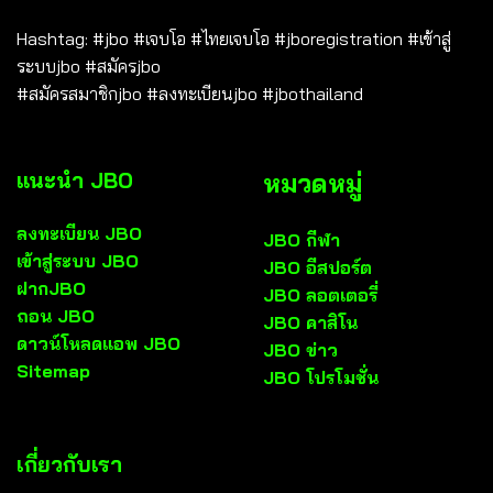
Hashtag: #jbo #เจบโอ #ไทยเจบโอ #jboregistration #เข้าสู่
ระบบjbo #สมัครjbo
#สมัครสมาชิกjbo #ลงทะเบียนjbo #jbothailand
แนะนำ JBO
หมวดหมู่
ลงทะเบียน JBO
JBO กีฬา
เข้าสู่ระบบ JBO
JBO อีสปอร์ต
ฝากJBO
JBO ลอตเตอรี่
ถอน JBO
JBO คาสิโน
ดาวน์โหลดแอพ JBO
JBO ข่าว
Sitemap
JBO โปรโมชั่น
เกี่ยวกับเรา