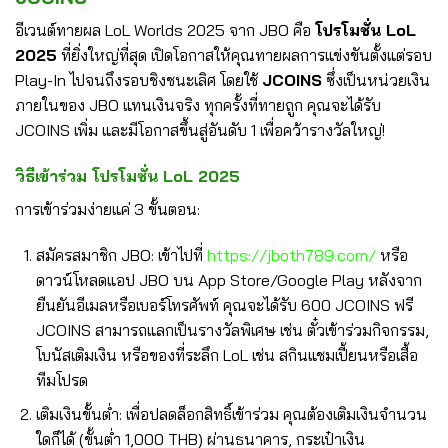
อีเวนต์ทายผล LoL Worlds 2025 จาก JBO คือ
โปรโมชั่น LoL
2025
ที่ยิ่งใหญ่ที่สุด เปิดโอกาสให้คุณทายผลการแข่งขันตั้งแต่รอบ
Play-In ไปจนถึงรอบชิงชนะเลิศ โดยใช้
JCOINS
ซึ่งเป็นหน่วยเงิน
ภายในของ JBO แทนเงินจริง ทุกครั้งที่ทายถูก คุณจะได้รับ
JCOINS เพิ่ม และมีโอกาสขึ้นสู่อันดับ 1 เพื่อคว้ารางวัลใหญ่!
วิธีเข้าร่วม โปรโมชั่น LoL 2025
การเข้าร่วมง่ายแค่ 3 ขั้นตอน:
สมัครสมาชิก JBO: เข้าไปที่
https://jboth789.com/
หรือ
ดาวน์โหลดแอป JBO บน App Store/Google Play หลังจาก
ยืนยันอีเมลหรือเบอร์โทรศัพท์ คุณจะได้รับ 600 JCOINS ฟรี
JCOINS สามารถแลกเป็นรางวัลพิเศษ เช่น ตั๋วเข้าร่วมกิจกรรม,
โบนัสเติมเงิน หรือของที่ระลึก LoL เช่น สกินแชมเปี้ยนหรือเสื้อ
ทีมโปรด
เติมเงินขั้นต่ำ: เพื่อปลดล็อกสิทธิ์เข้าร่วม คุณต้องเติมเงินจำนวน
ใดก็ได้ (ขั้นต่ำ 1,000 THB) ผ่านธนาคาร, กระเป๋าเงิน