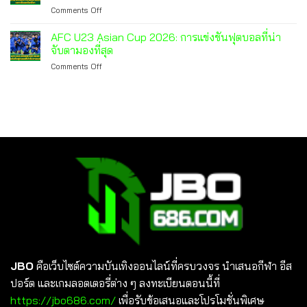
เดือด
on
Comments Off
Serie
ที่สุด
การ
A
วิเคราะห์
25/26
AFC U23 Asian Cup 2026: การแข่งขันฟุตบอลที่น่า
Oviedo
จับตามองที่สุด
VS
on
Comments Off
Real
AFC
Betis:
U23
การ
Asian
วิ
Cup
เคราะห์
2026:
แมตช์
การ
ลา
แข่งขัน
ลีกา
ฟุตบอล
ที่
น่า
จับตา
มอง
ที่สุด
JBO
คือเว็บไซต์ความบันเทิงออนไลน์ที่ครบวงจร นำเสนอกีฬา อีส
ปอร์ต และเกมลอตเตอรี่ต่าง ๆ ลงทะเบียนตอนนี้ที่
https://jbo686.com/
เพื่อรับข้อเสนอและโปรโมชั่นพิเศษ