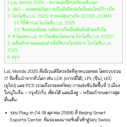
1.
LoL Worlds 2025 – สนามแข่งอีสปอร์ตระดับโลก
2.
JBO – แพลตฟอร์มความบันเทิงอีสปอร์ตที่แฟนไทยไว้วางใจ
3.
โปรโมชั่น LoL 2025: ทายผลลุ้นรางวัล 30,000 JCOINS
3.1.
วิธีเข้าร่วม โปรโมชั่น LoL 2025
3.2.
ข้อเสนอพิเศษ: วงล้อรางวัลเมื่อเติมเงินด้วยคริปโต
4.
ทำไมแฟน LoL ชาวไทยต้องไม่พลาด โปรโมชั่น LoL 2025?
5.
เคล็ดลับทายผลแม่นยำเพื่อใช้ประโยชน์จาก โปรโมชั่น LoL
2025
6.
สรุป
LoL Worlds 2025 คืออีเวนต์อีสปอร์ตที่ทุกคนรอคอย โดยรวบรวม
17 ทีมชั้นนำจากทั่วโลก เช่น LCK (เกาหลีใต้), LPL (จีน), LEC
(ยุโรป) และ PCS (รวมถึงประเทศไทย) การแข่งขันจัดขึ้นที่ 3 เมือง
ใหญ่ในจีน – กรุงปักกิ่ง, เซี่ยงไฮ้ และเฉิงตู – พร้อมกำหนดการสุด
ตื่นเต้น:
รอบ Play-In (14-18 ตุลาคม 2568) ที่ Beijing Smart
Esports Center: ทีมรองลงมาจะชิงตั๋วเข้าสู่รอบ Swiss